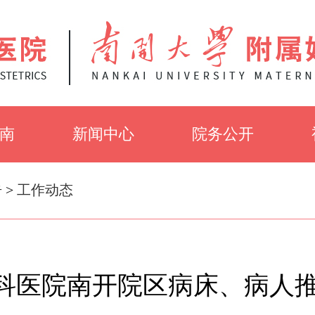
南
新闻中心
院务公开
知
党建工作
招聘信息
告
>
工作动态
介
医院新闻
招标公告
科医院南开院区病床、病人
采
健康知识
伦理审查