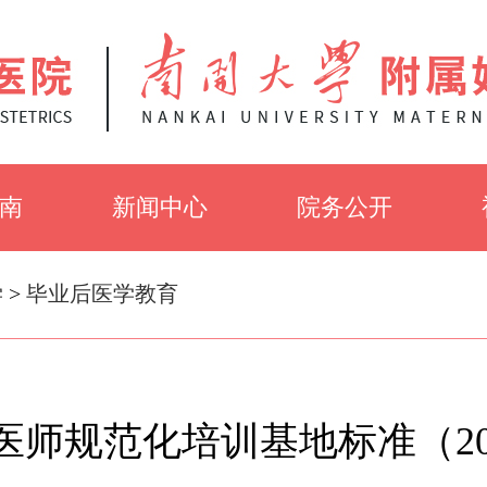
南
新闻中心
院务公开
知
党建工作
招聘信息
学
>
毕业后医学教育
介
医院新闻
招标公告
医师规范化培训基地标准（20
采
健康知识
伦理审查