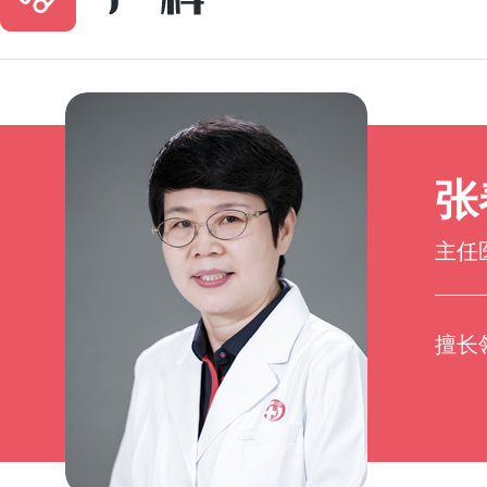
张
主任
擅长