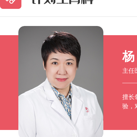
杨
主任
擅长
验，