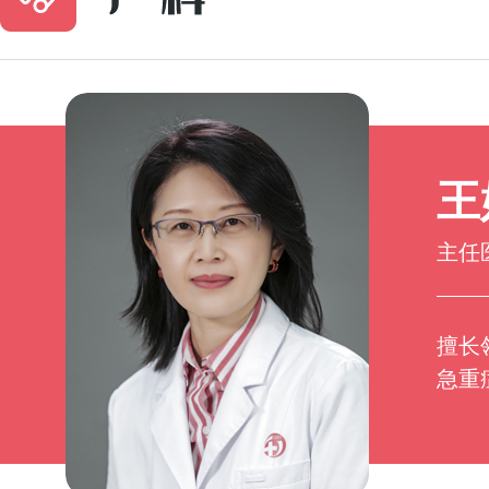
王
主任
擅长
急重