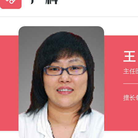
王
主任
擅长