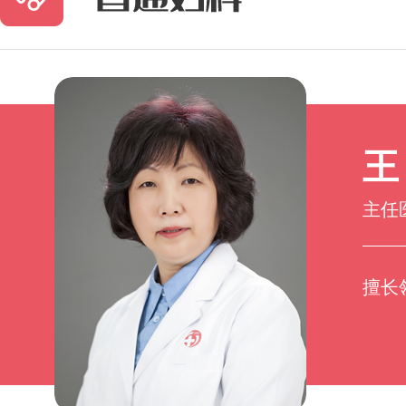
王
主任
擅长