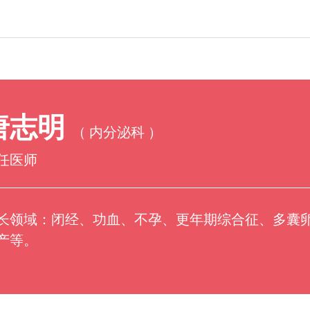
技术动态
科研教学
唐志明
（ 内分泌科 ）
助产护理
任医师
长领域：闭经、功血、不孕、更年期综合征、多囊
产等。