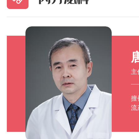
主
擅
流