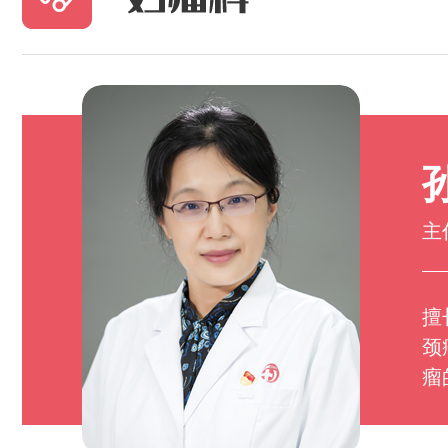
主
擅
颈
瘤