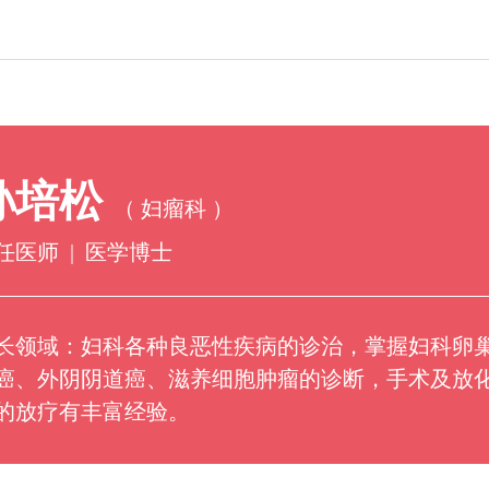
技术动态
科研教学
孙培松
（ 妇瘤科 ）
助产护理
任医师
|
医学博士
长领域：妇科各种良恶性疾病的诊治，掌握妇科卵
癌、外阴阴道癌、滋养细胞肿瘤的诊断，手术及放
的放疗有丰富经验。