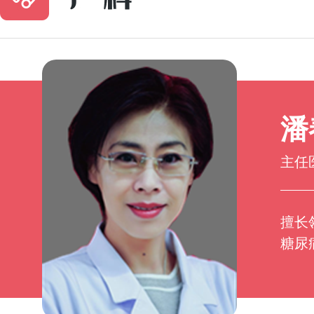
潘
主任
擅长
糖尿