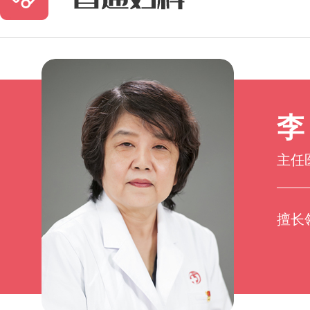
李
主任
擅长