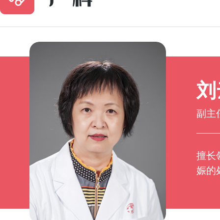
刘
副主
擅长
娠的