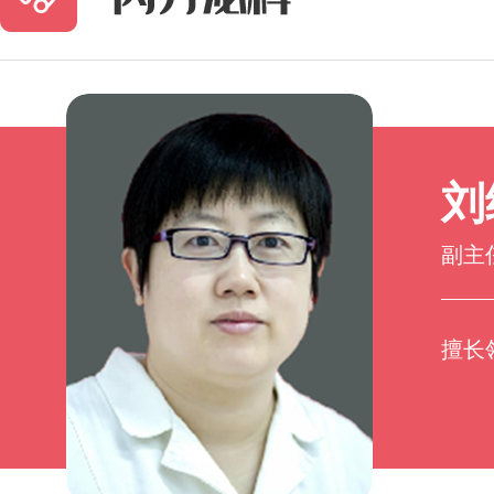
刘
副主
擅长