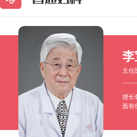
李
主任
擅长
面有