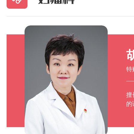
特
擅
的