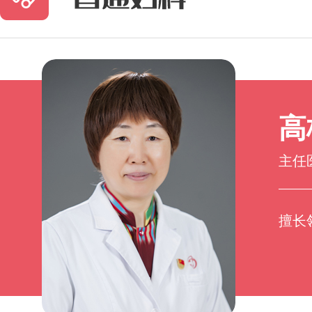
高
主任
擅长