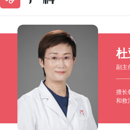
杜
副主
擅长
和救